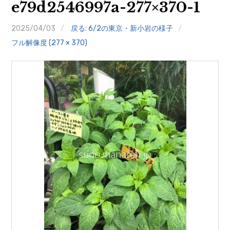
e79d2546997a-277×370-1
クイズ
2025/04/03
戻る: 6/2の東京・新小岩の様子
プランター寄贈
フル解像度 (277 × 370)
加盟店リスト
花キューピットタウン
団体概要