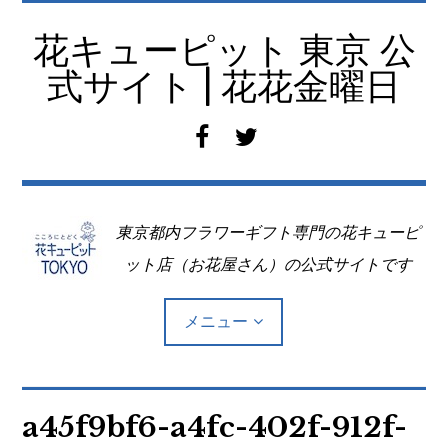
コ
ン
花キューピット 東京 公
テ
式サイト | 花花金曜日
ン
ツ
f
t
へ
a
w
移
c
i
動
e
t
東京都内フラワーギフト専門の花キューピ
b
t
o
e
ット店（お花屋さん）の公式サイトです
o
r
k
メニュー
Top
a45f9bf6-a4fc-402f-912f-