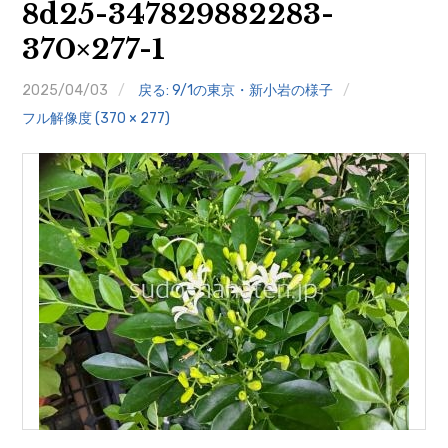
8d25-347829882283-
クイズ
370×277-1
プランター寄贈
2025/04/03
戻る: 9/1の東京・新小岩の様子
加盟店リスト
フル解像度 (370 × 277)
花キューピットタウン
団体概要