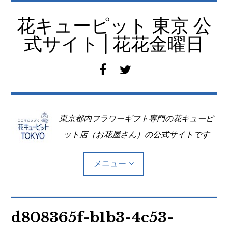
コ
ン
花キューピット 東京 公
テ
式サイト | 花花金曜日
ン
ツ
f
t
へ
a
w
移
c
i
動
e
t
東京都内フラワーギフト専門の花キューピ
b
t
o
e
ット店（お花屋さん）の公式サイトです
o
r
k
メニュー
Top
d808365f-b1b3-4c53-