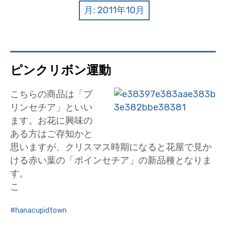
クイズ
月:
2011年10月
プランター寄贈
加盟店リスト
ピンクリボン運動
花キューピットタウン
こちらの商品は「プ
団体概要
リンセチア」といい
ます。お花に興味の
ある方はご存知かと
思いますが、クリスマス時期になると花屋で見か
ける赤い葉の「ポインセチア」の新品種となりま
す。
こ
hanacupidtown