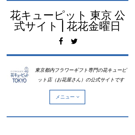
コ
ン
花キューピット 東京 公
テ
式サイト | 花花金曜日
ン
ツ
f
t
へ
a
w
移
c
i
動
e
t
東京都内フラワーギフト専門の花キューピ
b
t
o
e
ット店（お花屋さん）の公式サイトです
o
r
k
メニュー
Top