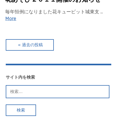
毎年恒例になりました花キューピット城東支 …
More
投
過去の投稿
稿
ナ
ビ
サイト内を検索
ゲ
検
索:
ー
シ