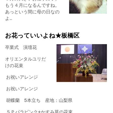
もう４月になるんですね。
あっという間に母の日なの
よ…
お花っていいよね★板橋区
卒業式 演壇花
オリエンタルユリだ
けの花束
お祝いアレンジ
お祝いアレンジ
胡蝶蘭 5本立ち 産地：山梨県
ＳＰバラピンク+かすみ草の花束