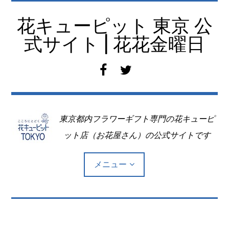
コ
ン
花キューピット 東京 公
テ
式サイト | 花花金曜日
ン
ツ
f
t
へ
a
w
移
c
i
動
e
t
東京都内フラワーギフト専門の花キューピ
b
t
o
e
ット店（お花屋さん）の公式サイトです
o
r
k
メニュー
Top