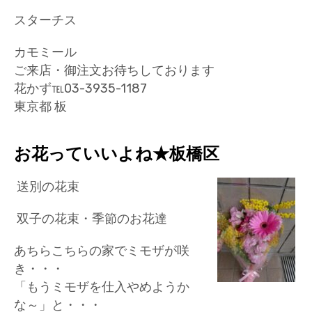
スターチス
カモミール
ご来店・御注文お待ちしております
花かず℡03-3935-1187
東京都 板
お花っていいよね★板橋区
送別の花束
双子の花束・季節のお花達
あちらこちらの家でミモザが咲
き・・・
「もうミモザを仕入やめようか
な～」と・・・