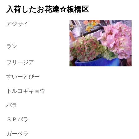
入荷したお花達☆板橋区
アジサイ
ラン
フリージア
すいーとぴー
トルコギキョウ
バラ
ＳＰバラ
ガーベラ