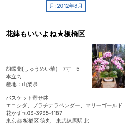
クイズ
月:
2012年3月
プランター寄贈
加盟店リスト
花鉢もいいよね★板橋区
花キューピットタウン
団体概要
胡蝶蘭(しゅうめい華) 7寸 5
本立ち
産地：山梨県
バスケット寄せ鉢
エニシダ、プラチナラベンダー、マリーゴールド
花かず℡03-3935-1187
東京都 板橋区 徳丸 東武練馬駅 北