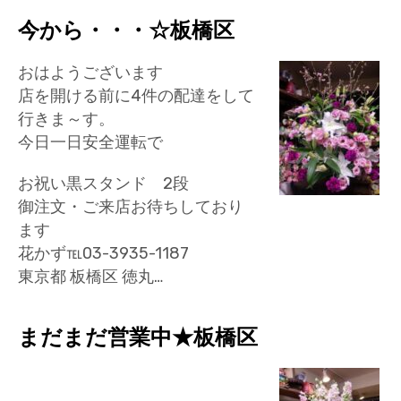
今から・・・☆板橋区
おはようございます
店を開ける前に4件の配達をして
行きま～す。
今日一日安全運転で
お祝い黒スタンド 2段
御注文・ご来店お待ちしており
ます
花かず℡03-3935-1187
東京都 板橋区 徳丸…
まだまだ営業中★板橋区