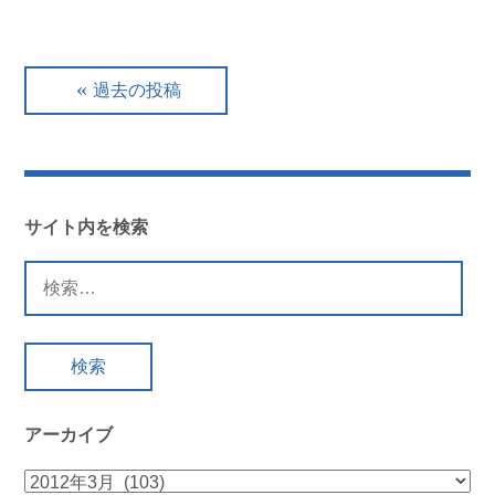
投
過去の投稿
稿
ナ
ビ
サイト内を検索
ゲ
検
索:
ー
シ
ョ
アーカイブ
ン
ア