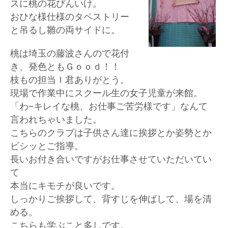
スに桃の花びんいけ。
おひな様仕様のタペストリー
と吊るし雛の両サイドに。
桃は埼玉の藤波さんので花付
き、発色ともＧｏｏｄ！！
枝もの担当Ｉ君ありがとう。
現場で作業中にスクール生の女子児童が来館。
「わ~キレイな桃、お仕事ご苦労様です」なんて
言われちゃいました。
こちらのクラブは子供さん達に挨拶とか姿勢とか
ビシッとご指導。
長いお付き合いですがお仕事させていただいてい
て
本当にキモチが良いです。
しっかりご挨拶して、背すじを伸ばして、場を清
める。
こちらも学ぶこと多しです。