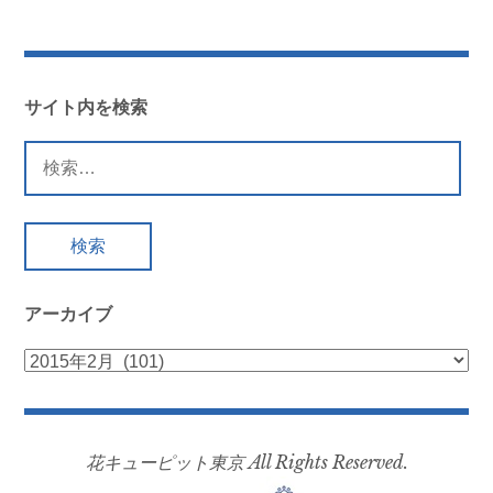
稿
ナ
ビ
サイト内を検索
ゲ
検
索:
ー
シ
ョ
アーカイブ
ン
ア
ー
カ
イ
花キューピット東京 All Rights Reserved.
ブ