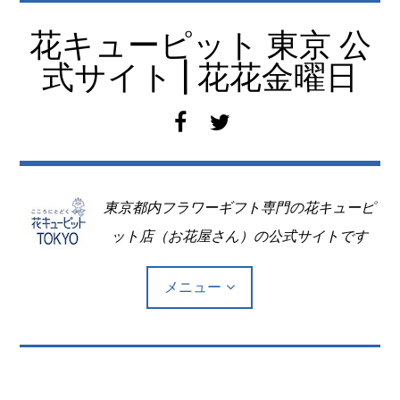
コ
ン
花キューピット 東京 公
テ
式サイト | 花花金曜日
ン
ツ
f
t
へ
a
w
移
c
i
動
e
t
東京都内フラワーギフト専門の花キューピ
b
t
o
e
ット店（お花屋さん）の公式サイトです
o
r
k
メニュー
Top