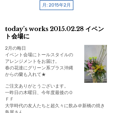
クイズ
月:
2015年2月
プランター寄贈
加盟店リスト
today’s works 2015.02.28 イベン
ト会場に
花キューピットタウン
2月の晦日
団体概要
イベント会場にトールスタイルの
アレンジメントをお届け。
春の花達にグリーン系プラス沖縄
からの蘭も入れて★
ご注文ありがとうございます。
一昨日の木曜日、今年度最後のＯ
ＦＦ
大学時代の友人たちと超久々に飲み＠新橋の焼き
鳥屋さん