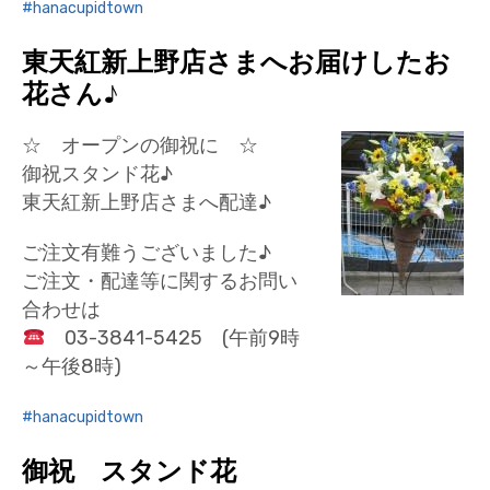
hanacupidtown
東天紅新上野店さまへお届けしたお
花さん♪
☆ オープンの御祝に ☆
御祝スタンド花♪
東天紅新上野店さまへ配達♪
ご注文有難うございました♪
ご注文・配達等に関するお問い
合わせは
03-3841-5425 (午前9時
～午後8時)
hanacupidtown
御祝 スタンド花