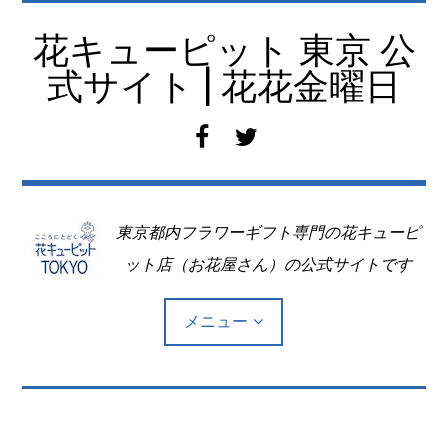
コ
ン
花キューピット 東京 公
テ
式サイト | 花花金曜日
ン
ツ
f
t
へ
a
w
移
c
i
動
e
t
東京都内フラワーギフト専門の花キューピ
b
t
o
e
ット店（お花屋さん）の公式サイトです
o
r
k
メニュー
Top