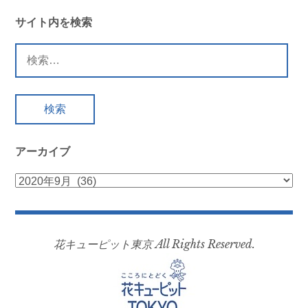
ビ
サイト内を検索
ゲ
検
索:
ー
シ
ョ
アーカイブ
ン
ア
ー
カ
イ
花キューピット東京 All Rights Reserved.
ブ