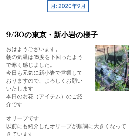
クイズ
月:
2020年9月
プランター寄贈
加盟店リスト
9/30の東京・新小岩の様子
花キューピットタウン
おはようございます。
朝の気温は15度を下回ったよう
団体概要
で寒く感じました。
今日も元気に新小岩で営業して
おりますので、よろしくお願い
いたします。
本日のお花（アイテム）のご紹
介です
オリーブです
以前にも紹介したオリーブが順調に大きくなって
きています