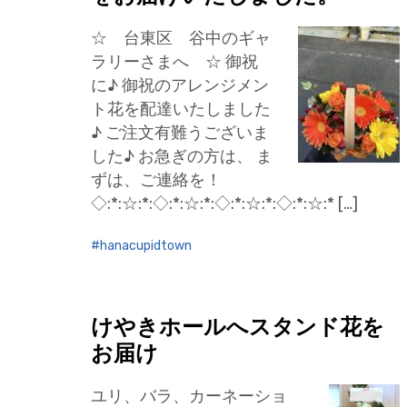
☆ 台東区 谷中のギャ
ラリーさまへ ☆ 御祝
に♪ 御祝のアレンジメン
ト花を配達いたしました
♪ ご注文有難うございま
した♪ お急ぎの方は、 ま
ずは、ご連絡を！
◇:*:☆:*:◇:*:☆:*:◇:*:☆:*:◇:*:☆:* […]
hanacupidtown
けやきホールへスタンド花を
お届け
ユリ、バラ、カーネーショ