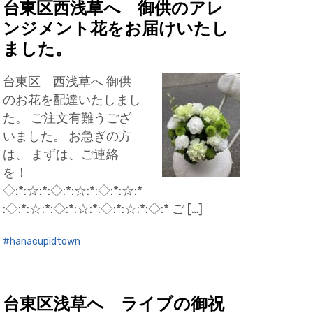
台東区西浅草へ 御供のアレ
ンジメント花をお届けいたし
ました。
台東区 西浅草へ 御供
のお花を配達いたしまし
た。 ご注文有難うござ
いました。 お急ぎの方
は、 まずは、ご連絡
を！
◇:*:☆:*:◇:*:☆:*:◇:*:☆:*
:◇:*:☆:*:◇:*:☆:*:◇:*:☆:*:◇:* ご […]
hanacupidtown
台東区浅草へ ライブの御祝