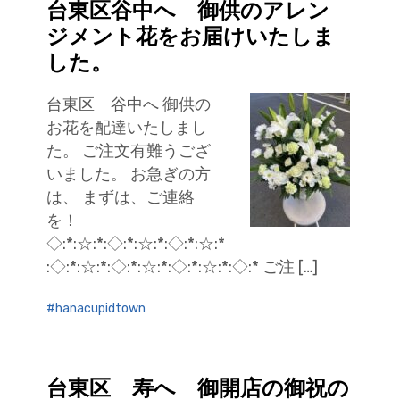
台東区谷中へ 御供のアレン
ジメント花をお届けいたしま
した。
台東区 谷中へ 御供の
お花を配達いたしまし
た。 ご注文有難うござ
いました。 お急ぎの方
は、 まずは、ご連絡
を！
◇:*:☆:*:◇:*:☆:*:◇:*:☆:*
:◇:*:☆:*:◇:*:☆:*:◇:*:☆:*:◇:* ご注 […]
hanacupidtown
台東区 寿へ 御開店の御祝の