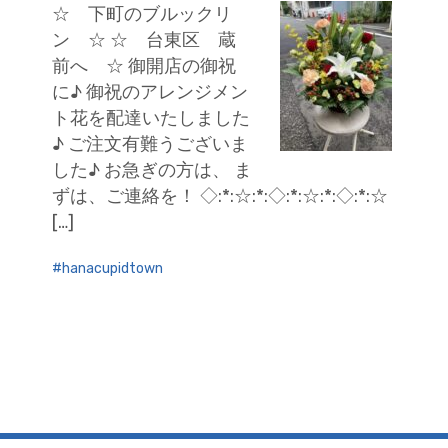
☆ 下町のブルックリ
ン ☆ ☆ 台東区 蔵
前へ ☆ 御開店の御祝
に♪ 御祝のアレンジメン
ト花を配達いたしました
♪ ご注文有難うございま
した♪ お急ぎの方は、 ま
ずは、ご連絡を！ ◇:*:☆:*:◇:*:☆:*:◇:*:☆
[…]
hanacupidtown