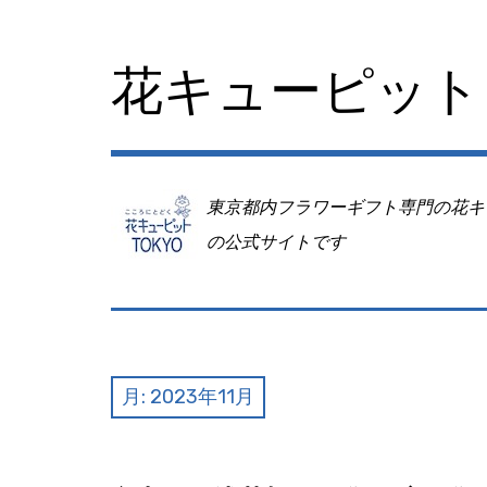
コ
ン
テ
花キューピット 
ン
ツ
へ
移
動
東京都内フラワーギフト専門の花キ
の公式サイトです
月:
2023年11月