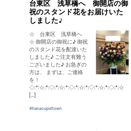
台東区 浅草橋へ 御開店の御
祝のスタンド花をお届けいた
しました♪
☆ 台東区 浅草橋へ
☆ 御開店の御祝に♪ 御祝
のスタンド花を配達いた
しました♪ ご注文有難う
ございました♪ お急ぎの
方は、 まずは、ご連絡
を！
◇:*:☆:*:◇:*:☆:*:◇:*:☆:*:◇:*:☆:*:◇:*:☆
[…]
hanacupidtown