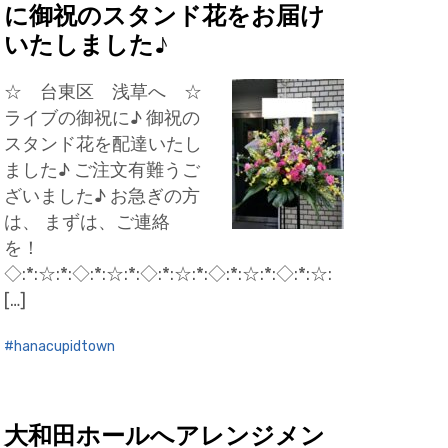
に御祝のスタンド花をお届け
いたしました♪
☆ 台東区 浅草へ ☆
ライブの御祝に♪ 御祝の
スタンド花を配達いたし
ました♪ ご注文有難うご
ざいました♪ お急ぎの方
は、 まずは、ご連絡
を！
◇:*:☆:*:◇:*:☆:*:◇:*:☆:*:◇:*:☆:*:◇:*:☆:
[…]
hanacupidtown
大和田ホールへアレンジメン