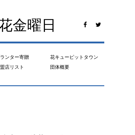
花花金曜日
f
t
a
w
c
i
e
t
b
t
o
e
プランター寄贈
花キューピットタウン
o
r
k
加盟店リスト
団体概要