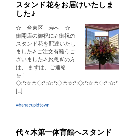
スタンド花をお届けいたしま
した♪
☆ 台東区 寿へ ☆
御開店の御祝に♪ 御祝の
スタンド花を配達いたし
ました♪ ご注文有難うご
ざいました♪ お急ぎの方
は、 まずは、ご連絡
を！
◇:*:☆:*:◇:*:☆:*:◇:*:☆:*:◇:*:☆:*:◇:*:☆:*
[…]
hanacupidtown
代々木第一体育館へスタンド