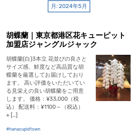
クイズ
月:
2024年5月
プランター寄贈
加盟店リスト
胡蝶蘭｜東京都港区花キューピット
加盟店ジャングルジャック
花キューピットタウン
胡蝶蘭(白)3本立 花並びの良さと
団体概要
サイズ感、鮮度など高品質な胡
蝶蘭を厳選してお届けしており
ます。 高い評価をいただいてい
る見栄えの良い胡蝶蘭をご用意
します。 価格：¥33,000（税
込） 配送料：¥1100～（税込）
※ […]
hanacupidtown