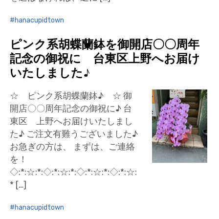
hanacupidtown
ピンク系胡蝶蘭鉢を御開店〇〇周年
記念の御祝に 台東区上野へお届け
いたしました♪
☆ ピンク系胡蝶蘭鉢♪ ☆ 御
開店〇〇周年記念の御祝に♪ 台
東区 上野へお届けいたしまし
た♪ ご注文有難うございました♪
お急ぎの方は、 まずは、ご連絡
を！
◇:*:☆:*:◇:*:☆:*:◇:*:☆:*:◇:*:☆:
* […]
hanacupidtown