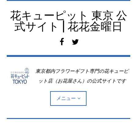
コ
ン
花キューピット 東京 公
テ
式サイト | 花花金曜日
ン
ツ
f
t
へ
a
w
移
c
i
動
e
t
東京都内フラワーギフト専門の花キューピ
b
t
o
e
ット店（お花屋さん）の公式サイトです
o
r
k
メニュー
Top