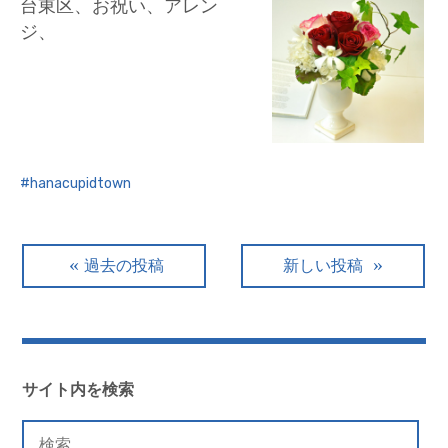
台東区、お祝い、アレン
ジ、
hanacupidtown
投
過去の投稿
新しい投稿
稿
ナ
ビ
サイト内を検索
ゲ
検