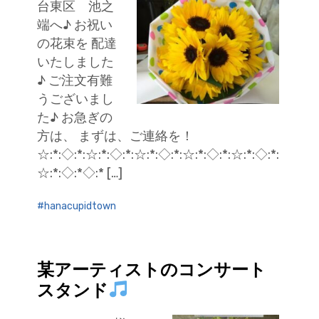
台東区 池之
端へ♪ お祝い
の花束を 配達
いたしました
♪ ご注文有難
うございまし
た♪ お急ぎの
方は、 まずは、ご連絡を！
☆:*:◇:*:☆:*:◇:*:☆:*:◇:*:☆:*:◇:*:☆:*:◇:*:
☆:*:◇:*◇:* […]
hanacupidtown
某アーティストのコンサート
スタンド