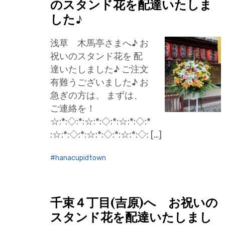
のスタンド花を配達いたしま
した♪
浅草 木馬亭さまへ♪ お
祝いのスタンド花を 配
達いたしました♪ ご注文
有難うございました♪ お
急ぎの方は、 まずは、
ご連絡を！
☆:*:◇:*:☆:*:◇:*:☆:*:◇:*
:☆:*:◇:*:☆:*:◇:*:☆:*:◇: […]
hanacupidtown
千束４丁目(吉原)へ お祝いの
スタンド花を配達いたしまし