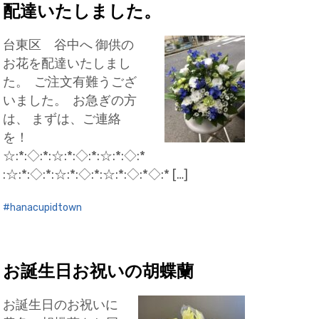
配達いたしました。
台東区 谷中へ 御供の
お花を配達いたしまし
た。 ご注文有難うござ
いました。 お急ぎの方
は、 まずは、ご連絡
を！
☆:*:◇:*:☆:*:◇:*:☆:*:◇:*
:☆:*:◇:*:☆:*:◇:*:☆:*:◇:*◇:* […]
hanacupidtown
お誕生日お祝いの胡蝶蘭
お誕生日のお祝いに