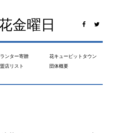
花花金曜日
f
t
a
w
c
i
e
t
b
t
o
e
プランター寄贈
花キューピットタウン
o
r
k
加盟店リスト
団体概要