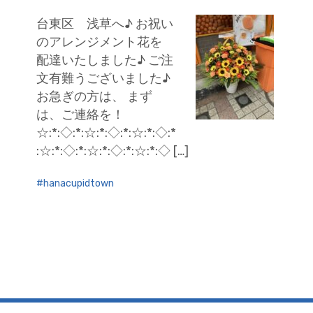
台東区 浅草へ♪ お祝い
のアレンジメント花を
配達いたしました♪ ご注
文有難うございました♪
お急ぎの方は、 まず
は、ご連絡を！
☆:*:◇:*:☆:*:◇:*:☆:*:◇:*
:☆:*:◇:*:☆:*:◇:*:☆:*:◇ […]
hanacupidtown