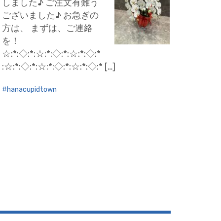
しました♪ ご注文有難う
ございました♪ お急ぎの
方は、 まずは、ご連絡
を！
☆:*:◇:*:☆:*:◇:*:☆:*:◇:*
:☆:*:◇:*:☆:*:◇:*:☆:*:◇:* […]
hanacupidtown