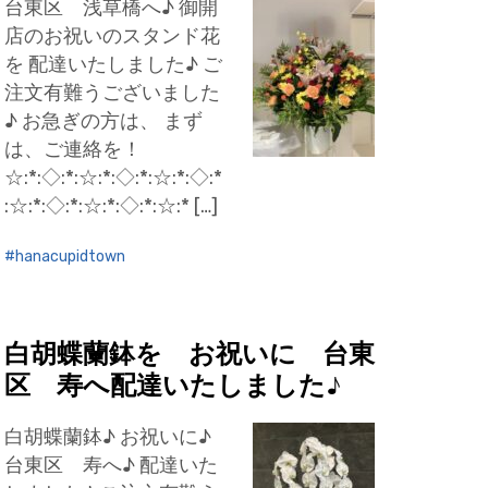
台東区 浅草橋へ♪ 御開
店のお祝いのスタンド花
を 配達いたしました♪ ご
注文有難うございました
♪ お急ぎの方は、 まず
は、ご連絡を！
☆:*:◇:*:☆:*:◇:*:☆:*:◇:*
:☆:*:◇:*:☆:*:◇:*:☆:* […]
hanacupidtown
白胡蝶蘭鉢を お祝いに 台東
区 寿へ配達いたしました♪
白胡蝶蘭鉢♪ お祝いに♪
台東区 寿へ♪ 配達いた