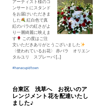
アーティスト様のコ
ンサートにスタンド
をお届けいただきま
した
紅白色で真
紅のバラの紅さがよ
り一層綺麗に映えま
す
この度はご注
文いただきありがとうございました
〈使われているお花〉 赤バラ オリエン
タルユリ スプレーバ […]
hanacupidtown
台東区 浅草へ お祝いのア
レンジメント花を配達いたし
ました♪