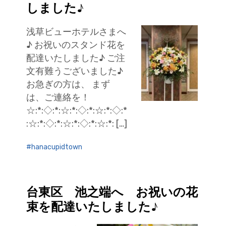
しました♪
浅草ビューホテルさまへ
♪ お祝いのスタンド花を
配達いたしました♪ ご注
文有難うございました♪
お急ぎの方は、 まず
は、ご連絡を！
☆:*:◇:*:☆:*:◇:*:☆:*:◇:*
:☆:*:◇:*:☆:*:◇:*:☆:*: […]
hanacupidtown
台東区 池之端へ お祝いの花
束を配達いたしました♪