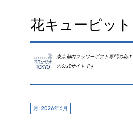
コ
ン
テ
花キューピット 
ン
ツ
へ
移
動
東京都内フラワーギフト専門の花キ
の公式サイトです
月:
2026年6月