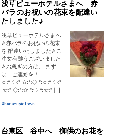
浅草ビューホテルさまへ 赤
バラのお祝いの花束を配達い
たしました♪
浅草ビューホテルさまへ
♪ 赤バラのお祝いの花束
を 配達いたしました♪ ご
注文有難うございました
♪ お急ぎの方は、 まず
は、ご連絡を！
☆:*:◇:*:☆:*:◇:*:☆:*:◇:*
:☆:*:◇:*:☆:*:◇:*:☆:* […]
hanacupidtown
台東区 谷中へ 御供のお花を