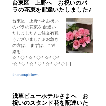
台東区 上野へ お祝いのバ
ラの花束を配達いたしました♪
台東区 上野へ♪ お祝い
のバラの花束を 配達い
たしました♪ ご注文有難
うございました♪ お急ぎ
の方は、 まずは、ご連
絡を！
☆:*:◇:*:☆:*:◇:*:☆:*:◇:*
:☆:*:◇:*:☆:*:◇:*:☆:*:◇:*◇ […]
hanacupidtown
浅草ビューホテルさまへ お
祝いのスタンド花を配達いた