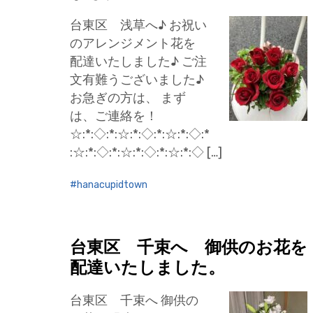
台東区 浅草へ♪ お祝い
のアレンジメント花を
配達いたしました♪ ご注
文有難うございました♪
お急ぎの方は、 まず
は、ご連絡を！
☆:*:◇:*:☆:*:◇:*:☆:*:◇:*
:☆:*:◇:*:☆:*:◇:*:☆:*:◇ […]
hanacupidtown
台東区 千束へ 御供のお花を
配達いたしました。
台東区 千束へ 御供の