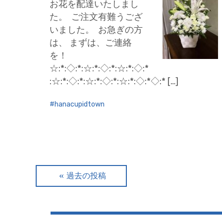
お花を配達いたしまし
た。 ご注文有難うござ
いました。 お急ぎの方
は、 まずは、ご連絡
を！
☆:*:◇:*:☆:*:◇:*:☆:*:◇:*
:☆:*:◇:*:☆:*:◇:*:☆:*:◇:*◇:* […]
hanacupidtown
投
過去の投稿
稿
ナ