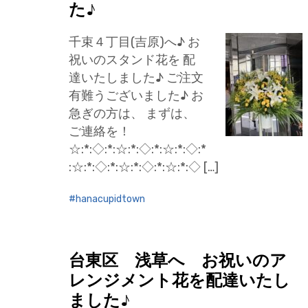
た♪
千束４丁目(吉原)へ♪ お
祝いのスタンド花を 配
達いたしました♪ ご注文
有難うございました♪ お
急ぎの方は、 まずは、
ご連絡を！
☆:*:◇:*:☆:*:◇:*:☆:*:◇:*
:☆:*:◇:*:☆:*:◇:*:☆:*:◇ […]
hanacupidtown
台東区 浅草へ お祝いのア
レンジメント花を配達いたし
ました♪