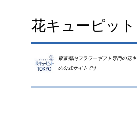
コ
ン
テ
花キューピット 
ン
ツ
へ
移
動
東京都内フラワーギフト専門の花キ
の公式サイトです