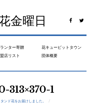
花花金曜日
f
t
a
w
c
i
e
t
b
t
o
e
プランター寄贈
花キューピットタウン
o
r
k
加盟店リスト
団体概要
-313×370-1
スタンド花をお届けしました。