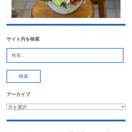
サイト内を検索
検
索:
アーカイブ
ア
ー
カ
イ