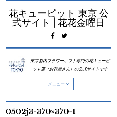
コ
ン
花キューピット 東京 公
テ
式サイト | 花花金曜日
ン
ツ
f
t
へ
a
w
移
c
i
動
e
t
東京都内フラワーギフト専門の花キューピ
b
t
o
e
ット店（お花屋さん）の公式サイトです
o
r
k
メニュー
Top
0502j3-370×370-1