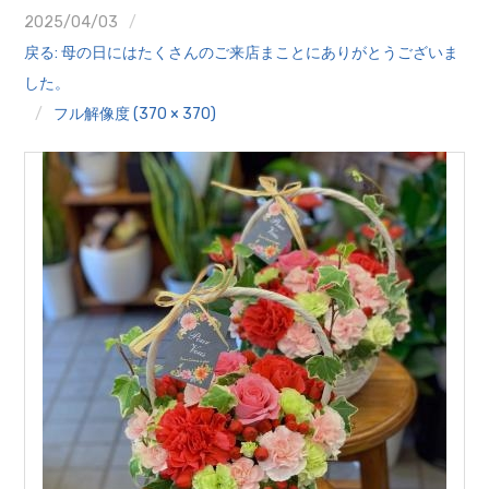
クイズ
2025/04/03
戻る: 母の日にはたくさんのご来店まことにありがとうございま
プランター寄贈
した。
フル解像度 (370 × 370)
加盟店リスト
花キューピットタウン
団体概要