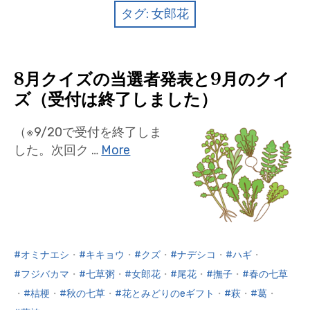
クイズ
タグ:
女郎花
プランター寄贈
加盟店リスト
8月クイズの当選者発表と9月のクイ
ズ（受付は終了しました）
花キューピットタウン
（※9/20で受付を終了しま
団体概要
した。次回ク …
More
オミナエシ
・
キキョウ
・
クズ
・
ナデシコ
・
ハギ
・
フジバカマ
・
七草粥
・
女郎花
・
尾花
・
撫子
・
春の七草
・
桔梗
・
秋の七草
・
花とみどりのeギフト
・
萩
・
葛
・