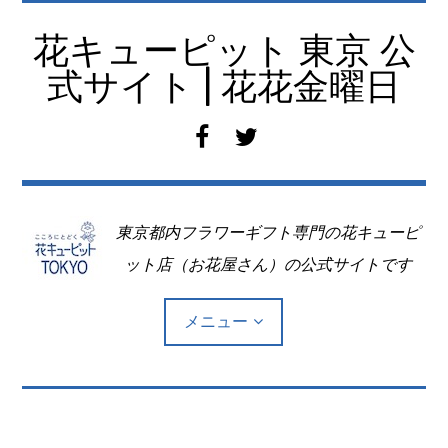
コ
ン
花キューピット 東京 公
テ
式サイト | 花花金曜日
ン
ツ
f
t
へ
a
w
移
c
i
動
e
t
東京都内フラワーギフト専門の花キューピ
b
t
o
e
ット店（お花屋さん）の公式サイトです
o
r
k
メニュー
Top