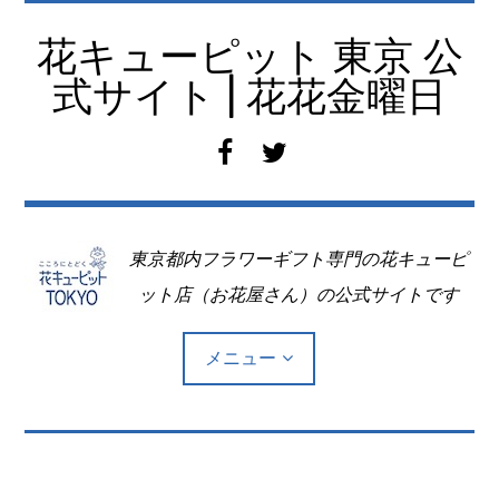
コ
ン
花キューピット 東京 公
テ
式サイト | 花花金曜日
ン
ツ
f
t
へ
a
w
移
c
i
動
e
t
東京都内フラワーギフト専門の花キューピ
b
t
o
e
ット店（お花屋さん）の公式サイトです
o
r
k
メニュー
Top