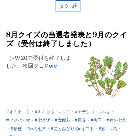
クイズ
タグ:
萩
プランター寄贈
加盟店リスト
8月クイズの当選者発表と9月のクイ
ズ（受付は終了しました）
花キューピットタウン
（※9/20で受付を終了しま
団体概要
した。次回ク …
More
オミナエシ
・
キキョウ
・
クズ
・
ナデシコ
・
ハギ
・
フジバカマ
・
七草粥
・
女郎花
・
尾花
・
撫子
・
春の七草
・
桔梗
・
秋の七草
・
花とみどりのeギフト
・
萩
・
葛
・