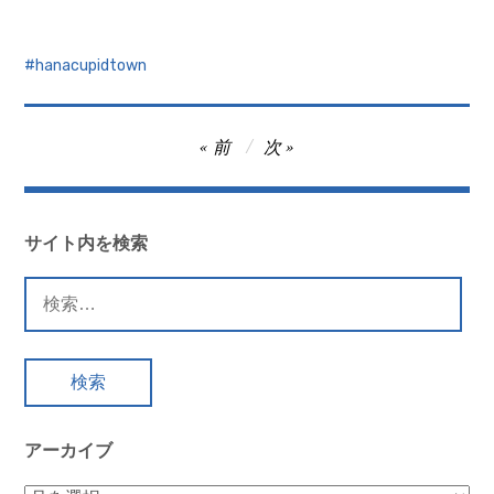
hanacupidtown
投
前
次
稿
ナ
ビ
サイト内を検索
ゲ
検
ー
索:
シ
ョ
ン
アーカイブ