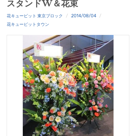
スタンドW＆花束
クイズ
花キューピット 東京ブロック
2014/08/04
プランター寄贈
花キューピットタウン
加盟店リスト
花キューピットタウン
団体概要