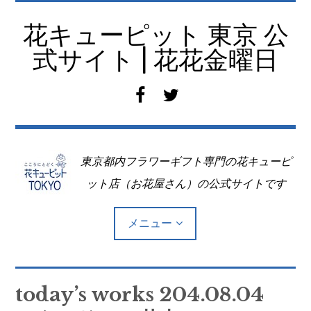
コ
ン
花キューピット 東京 公
テ
式サイト | 花花金曜日
ン
ツ
f
t
へ
a
w
移
c
i
動
e
t
東京都内フラワーギフト専門の花キューピ
b
t
o
e
ット店（お花屋さん）の公式サイトです
o
r
k
メニュー
Top
today’s works 204.08.04