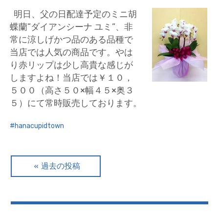
明日、父の日配達予定のミニ胡
蝶蘭”ダイアンシーナ ユミ”、非
常に涼しげかつ品のある品種で
当店では人気の商品です。やは
り赤リップは少し高貴な感じが
しますよね！当店では￥１０，
５００（高さ５０×幅４５×奥３
５）にて常時販売しております。
hanacupidtown
投
過去の投稿
稿
ナ