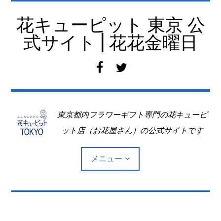
コ
ン
花キューピット 東京 公
テ
式サイト | 花花金曜日
ン
ツ
f
t
へ
a
w
移
c
i
動
e
t
東京都内フラワーギフト専門の花キューピ
b
t
o
e
ット店（お花屋さん）の公式サイトです
o
r
k
メニュー
Top