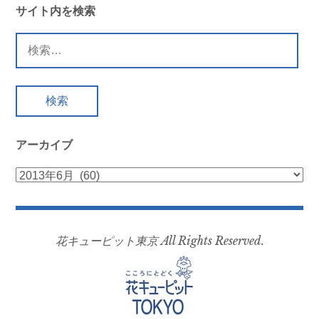
ビ
サイト内を検索
ゲ
検
索:
ー
シ
ョ
アーカイブ
ン
ア
ー
カ
イ
花キューピット東京 All Rights Reserved.
ブ