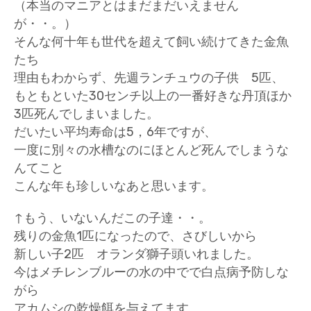
（本当のマニアとはまだまだいえません
が・・。）
そんな何十年も世代を超えて飼い続けてきた金魚
たち
理由もわからず、先週ランチュウの子供 5匹、
もともといた30センチ以上の一番好きな丹頂ほか
3匹死んでしまいました。
だいたい平均寿命は5，6年ですが、
一度に別々の水槽なのにほとんど死んでしまうな
んてこと
こんな年も珍しいなあと思います。
↑もう、いないんだこの子達・・。
残りの金魚1匹になったので、さびしいから
新しい子2匹 オランダ獅子頭いれました。
今はメチレンブルーの水の中でで白点病予防しな
がら
アカムシの乾燥餌を与えてます。