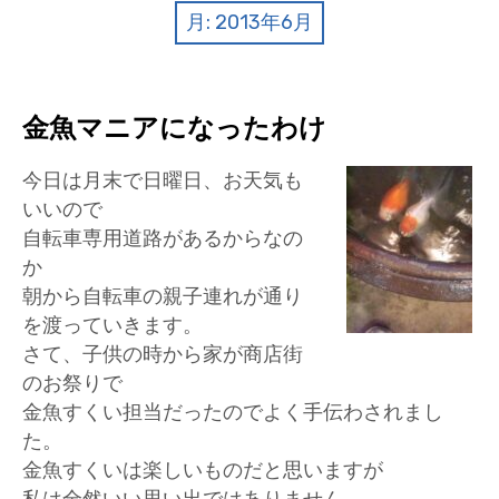
クイズ
月:
2013年6月
プランター寄贈
加盟店リスト
金魚マニアになったわけ
花キューピットタウン
今日は月末で日曜日、お天気も
いいので
団体概要
自転車専用道路があるからなの
か
朝から自転車の親子連れが通り
を渡っていきます。
さて、子供の時から家が商店街
のお祭りで
金魚すくい担当だったのでよく手伝わされまし
た。
金魚すくいは楽しいものだと思いますが