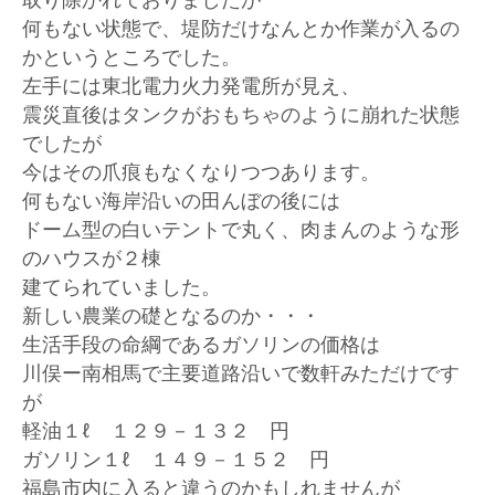
取り除かれておりましたが
何もない状態で、堤防だけなんとか作業が入るの
かというところでした。
左手には東北電力火力発電所が見え、
震災直後はタンクがおもちゃのように崩れた状態
でしたが
今はその爪痕もなくなりつつあります。
何もない海岸沿いの田んぼの後には
ドーム型の白いテントで丸く、肉まんのような形
のハウスが２棟
建てられていました。
新しい農業の礎となるのか・・・
生活手段の命綱であるガソリンの価格は
川俣ー南相馬で主要道路沿いで数軒みただけです
が
軽油１ℓ １２９－１３２ 円
ガソリン１ℓ １４９－１５２ 円
福島市内に入ると違うのかもしれませんが