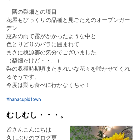
隣の梨畑との境目
花屋もびっくりの品種と見ごたえのオープンガー
デン
恵みの雨で霧がかかったような中と
色とりどりのバラに囲まれて
まさに桃源郷の気分でございました。
（梨畑だけど・・。）
梨の収穫時期頃またきれいな花々を咲かせてくれ
るそうです。
今度は梨も食べに行かなくちゃ！
hanacupidtown
むしむし・・・。
皆さんこんにちは。
久しぶりのブログ更