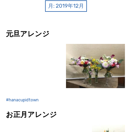
クイズ
月:
2019年12月
プランター寄贈
加盟店リスト
元旦アレンジ
花キューピットタウン
団体概要
hanacupidtown
お正月アレンジ