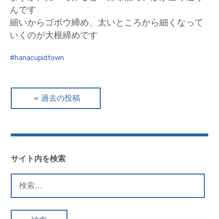
んです
細いからゴボウ締め、太いところから細くなって
いくのが大根締めです
hanacupidtown
投
過去の投稿
稿
ナ
ビ
サイト内を検索
ゲ
検
索:
ー