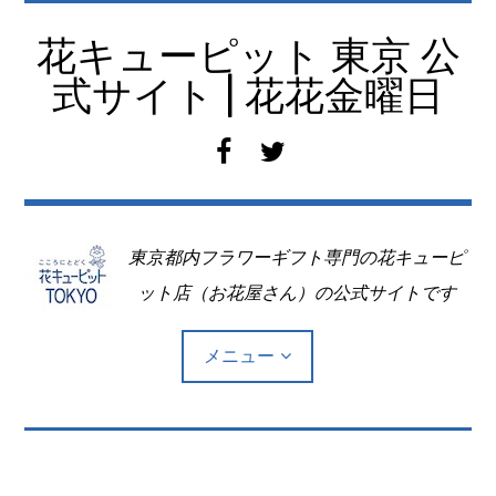
コ
ン
花キューピット 東京 公
テ
式サイト | 花花金曜日
ン
ツ
f
t
へ
a
w
移
c
i
動
e
t
東京都内フラワーギフト専門の花キューピ
b
t
o
e
ット店（お花屋さん）の公式サイトです
o
r
k
メニュー
Top