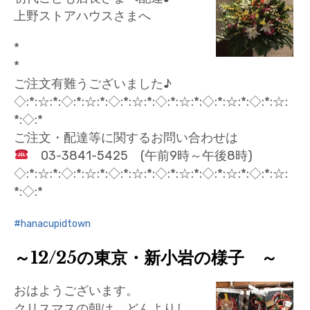
上野ストアハウスさまへ
*
*
ご注文有難うございました♪
◇:*:☆:*:◇:*:☆:*:◇:*:☆:*:◇:*:☆:*:◇:*:☆:*:◇:*:☆:
*:◇:*
ご注文・配達等に関するお問い合わせは
03-3841-5425 (午前9時～午後8時)
◇:*:☆:*:◇:*:☆:*:◇:*:☆:*:◇:*:☆:*:◇:*:☆:*:◇:*:☆:
*:◇:*
hanacupidtown
～12/25の東京・新小岩の様子 ～
おはようございます。
クリスマスの朝は、どんよりし