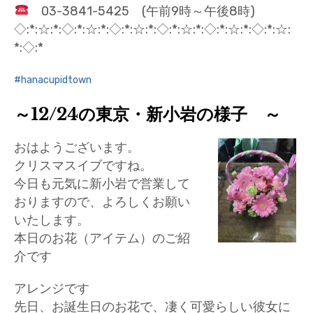
03-3841-5425 (午前9時～午後8時)
◇:*:☆:*:◇:*:☆:*:◇:*:☆:*:◇:*:☆:*:◇:*:☆:*:◇:*:☆:
*:◇:*
hanacupidtown
～12/24の東京・新小岩の様子 ～
おはようございます。
クリスマスイブですね。
今日も元気に新小岩で営業して
おりますので、よろしくお願い
いたします。
本日のお花（アイテム）のご紹
介です
アレンジです
先日、お誕生日のお花で、凄く可愛らしい彼女に