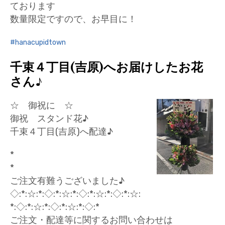
ております
数量限定ですので、お早目に！
hanacupidtown
千束４丁目(吉原)へお届けしたお花
さん♪
☆ 御祝に ☆
御祝 スタンド花♪
千束４丁目(吉原)へ配達♪
*
*
ご注文有難うございました♪
◇:*:☆:*:◇:*:☆:*:◇:*:☆:*:◇:*:☆:
*:◇:*:☆:*:◇:*:☆:*:◇:*
ご注文・配達等に関するお問い合わせは