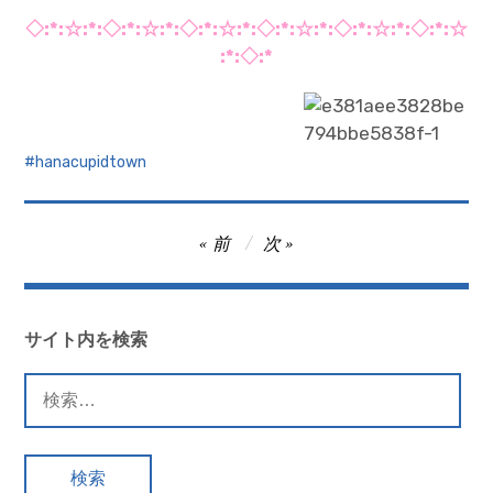
◇:*:☆:*:◇:*:☆:*:◇:*:☆:*:◇:*:☆:*:◇:*:☆:*:◇:*:☆
:*:◇:*
hanacupidtown
投
前
次
稿
ナ
ビ
サイト内を検索
ゲ
検
ー
索:
シ
ョ