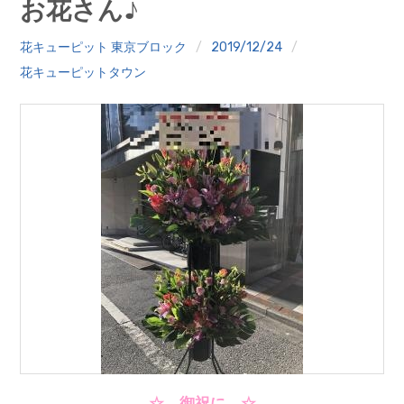
お花さん♪
クイズ
花キューピット 東京ブロック
2019/12/24
プランター寄贈
花キューピットタウン
加盟店リスト
花キューピットタウン
団体概要
☆ 御祝に ☆