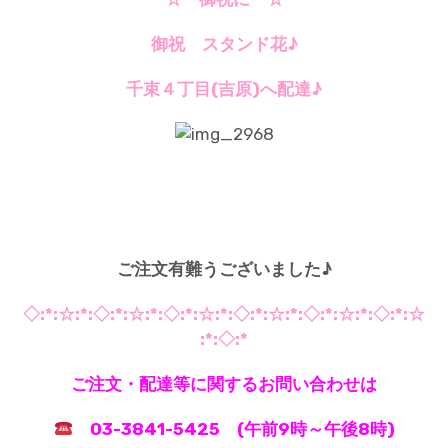
御祝 スタンド花♪
千束４丁目(吉原)へ配達♪
*
*
ご注文有難うございました♪
◇:*:☆:*:◇:*:☆:*:◇:*:☆:*:◇:*:☆:*:◇:*:☆:*:◇:*:☆
:*:◇:*
ご注文・配達等に関するお問い合わせは
03-3841-5425 (午前9時～午後8時)