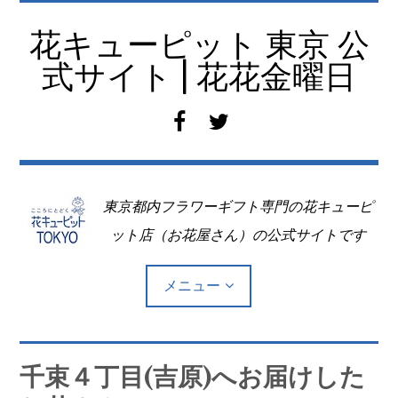
コ
ン
花キューピット 東京 公
テ
式サイト | 花花金曜日
ン
ツ
f
t
へ
a
w
移
c
i
動
e
t
東京都内フラワーギフト専門の花キューピ
b
t
o
e
ット店（お花屋さん）の公式サイトです
o
r
k
メニュー
Top
千束４丁目(吉原)へお届けした