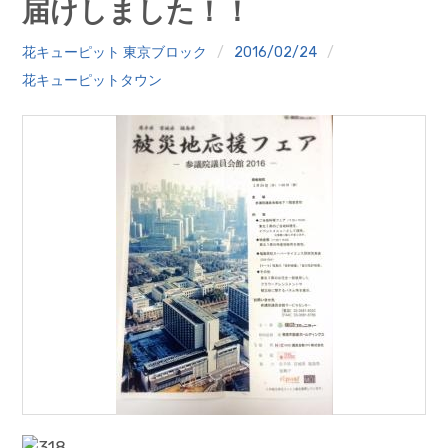
届けしました！！
クイズ
花キューピット 東京ブロック
2016/02/24
プランター寄贈
花キューピットタウン
加盟店リスト
花キューピットタウン
団体概要