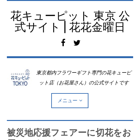
コ
ン
花キューピット 東京 公
テ
式サイト | 花花金曜日
ン
ツ
f
t
へ
a
w
移
c
i
動
e
t
東京都内フラワーギフト専門の花キューピ
b
t
o
e
ット店（お花屋さん）の公式サイトです
o
r
k
メニュー
Top
被災地応援フェアーに切花をお