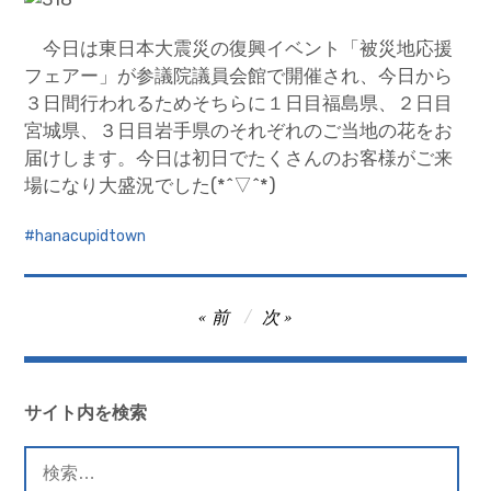
今日は東日本大震災の復興イベント「被災地応援
フェアー」が参議院議員会館で開催され、今日から
３日間行われるためそちらに１日目福島県、２日目
宮城県、３日目岩手県のそれぞれのご当地の花をお
届けします。今日は初日でたくさんのお客様がご来
場になり大盛況でした(*^▽^*)
hanacupidtown
投
前
次
稿
ナ
ビ
サイト内を検索
ゲ
検
ー
索: