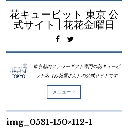
コ
ン
花キューピット 東京 公
テ
式サイト | 花花金曜日
ン
ツ
f
t
へ
a
w
移
c
i
動
e
t
東京都内フラワーギフト専門の花キューピ
b
t
o
e
ット店（お花屋さん）の公式サイトです
o
r
k
メニュー
Top
img_0531-150×112-1