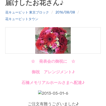
届けしたお花さん♪
クイズ
花キューピット 東京ブロック
2016/08/08
プランター寄贈
花キューピットタウン
加盟店リスト
花キューピットタウン
団体概要
☆ 発表会の御祝に ☆
御祝 アレンジメント♪
石橋メモリアルホールさまへ配達♪
ご注文有難うございました♪