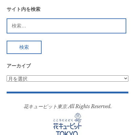
ナ
ビ
サイト内を検索
ゲ
検
ー
索:
シ
ョ
ン
アーカイブ
ア
ー
カ
イ
花キューピット東京 All Rights Reserved.
ブ