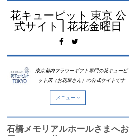
コ
ン
花キューピット 東京 公
テ
式サイト | 花花金曜日
ン
ツ
f
t
へ
a
w
移
c
i
動
e
t
東京都内フラワーギフト専門の花キューピ
b
t
o
e
ット店（お花屋さん）の公式サイトです
o
r
k
メニュー
Top
石橋メモリアルホールさまへお