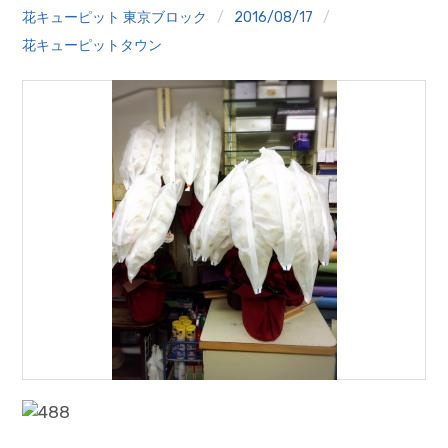
クイズ
花キューピット 東京ブロック
2016/08/17
花キューピットタウン
プランター寄贈
加盟店リスト
花キューピットタウン
団体概要