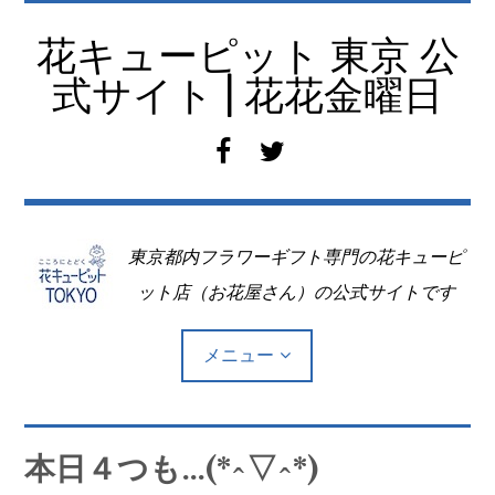
コ
ン
花キューピット 東京 公
テ
式サイト | 花花金曜日
ン
ツ
f
t
へ
a
w
移
c
i
動
e
t
東京都内フラワーギフト専門の花キューピ
b
t
o
e
ット店（お花屋さん）の公式サイトです
o
r
k
メニュー
Top
本日４つも…(*^▽^*)