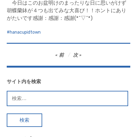
今日はこのお盆明けのまったりな日に思いがけず
胡蝶蘭鉢が４つも出てみな大喜び！！ホントにあり
がたいです感謝：感謝：感謝(*^▽^*)
hanacupidtown
投
前
次
稿
ナ
ビ
サイト内を検索
ゲ
検
ー
索:
シ
ョ
ン