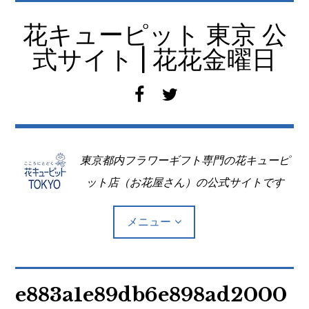
コ
ン
花キューピット 東京 公
テ
式サイト | 花花金曜日
ン
ツ
f
t
へ
a
w
移
c
i
動
e
t
東京都内フラワーギフト専門の花キューピ
b
t
o
e
ット店（お花屋さん）の公式サイトです
o
r
k
メニュー
Top
e883a1e89db6e898ad2000