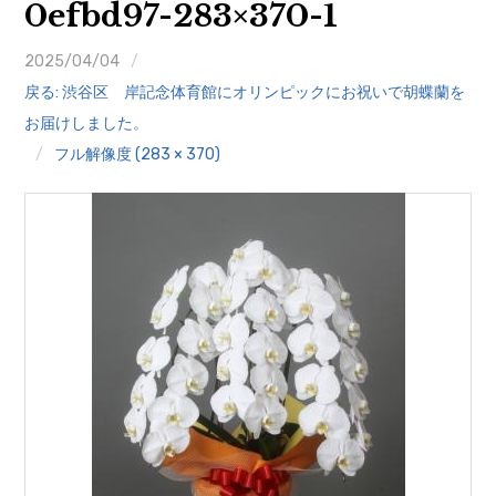
0efbd97-283×370-1
クイズ
2025/04/04
プランター寄贈
戻る: 渋谷区 岸記念体育館にオリンピックにお祝いで胡蝶蘭を
加盟店リスト
お届けしました。
フル解像度 (283 × 370)
花キューピットタウン
団体概要