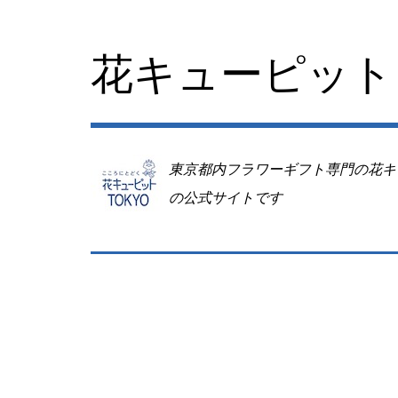
コ
ン
テ
花キューピット 
ン
ツ
へ
移
動
東京都内フラワーギフト専門の花キ
の公式サイトです
Image