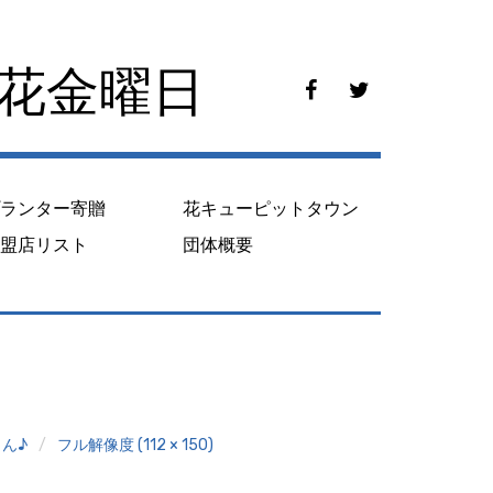
花花金曜日
f
t
a
w
c
i
e
t
b
t
o
e
プランター寄贈
花キューピットタウン
o
r
k
加盟店リスト
団体概要
ん♪
フル解像度 (112 × 150)