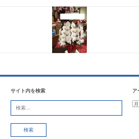
サイト内を検索
ア
検
ア
索:
ー
カ
イ
ブ