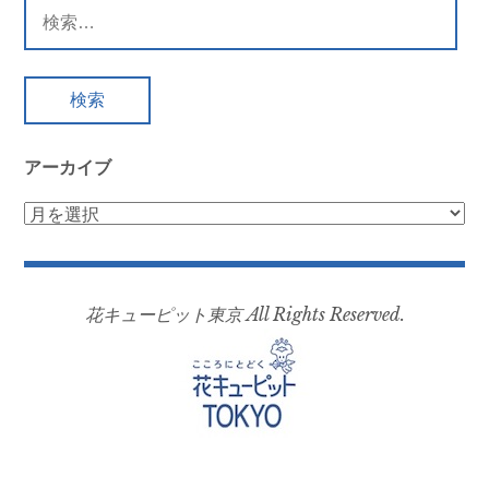
検
索:
アーカイブ
ア
ー
カ
イ
花キューピット東京 All Rights Reserved.
ブ