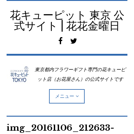
コ
ン
花キューピット 東京 公
テ
式サイト | 花花金曜日
ン
ツ
f
t
へ
a
w
移
c
i
動
e
t
東京都内フラワーギフト専門の花キューピ
b
t
o
e
ット店（お花屋さん）の公式サイトです
o
r
k
メニュー
Top
img_20161106_212633-