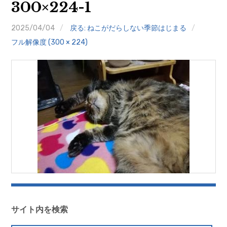
300×224-1
クイズ
2025/04/04
戻る: ねこがだらしない季節はじまる
プランター寄贈
フル解像度 (300 × 224)
加盟店リスト
花キューピットタウン
団体概要
サイト内を検索