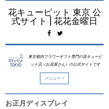
コ
ン
花キューピット 東京 公
テ
式サイト | 花花金曜日
ン
ツ
f
t
へ
a
w
移
c
i
動
e
t
東京都内フラワーギフト専門の花キューピ
b
t
o
e
ット店（お花屋さん）の公式サイトです
o
r
k
メニュー
Top
お正月ディスプレイ