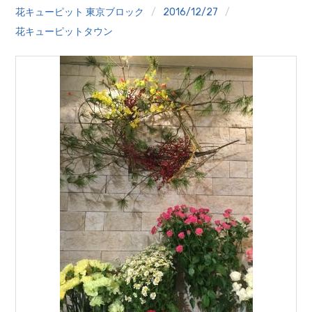
クイズ
花キューピット 東京ブロック
2016/12/27
花キューピットタウン
プランター寄贈
加盟店リスト
花キューピットタウン
団体概要