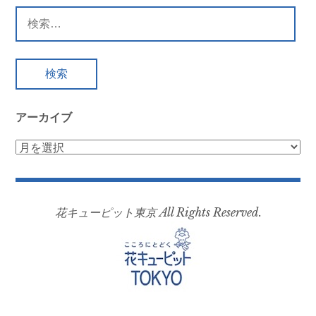
ゲ
検
ー
索:
シ
ョ
ン
アーカイブ
ア
ー
カ
イ
花キューピット東京 All Rights Reserved.
ブ