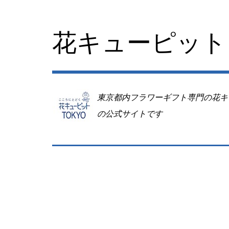
コ
ン
テ
花キューピット 
ン
ツ
へ
移
動
東京都内フラワーギフト専門の花キ
の公式サイトです
Image