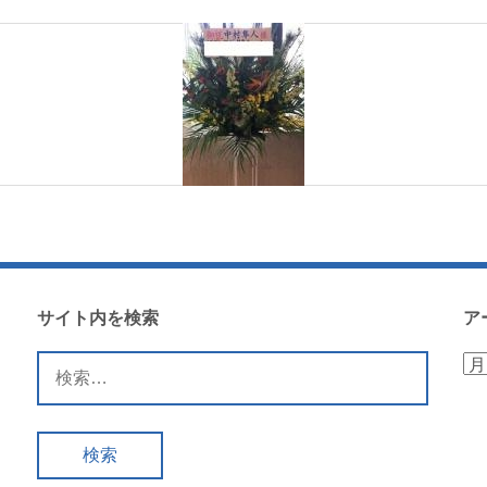
サイト内を検索
ア
検
ア
索:
ー
カ
イ
ブ