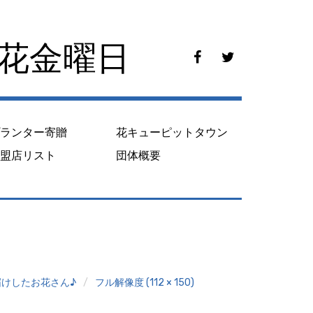
花花金曜日
f
t
a
w
c
i
e
t
b
t
o
e
プランター寄贈
花キューピットタウン
o
r
k
加盟店リスト
団体概要
届けしたお花さん♪
フル解像度 (112 × 150)