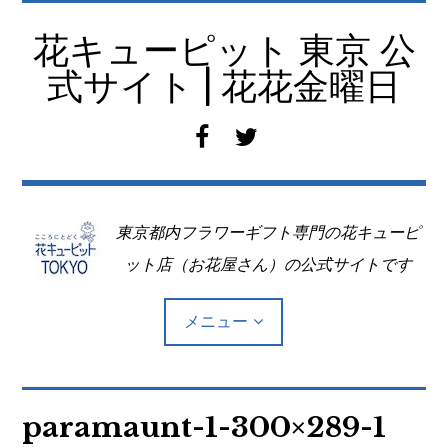
コ
ン
花キューピット 東京 公
テ
式サイト | 花花金曜日
ン
ツ
f
t
へ
a
w
移
c
i
動
e
t
東京都内フラワーギフト専門の花キューピ
b
t
o
e
ット店（お花屋さん）の公式サイトです
o
r
k
メニュー
Top
paramaunt-1-300×289-1