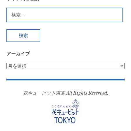
検
索:
アーカイブ
ア
ー
カ
イ
花キューピット東京 All Rights Reserved.
ブ