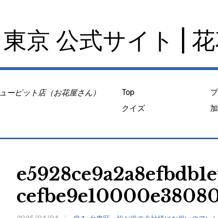
東京 公式サイト | 
ューピット店（お花屋さん）
Top
クイズ
e5928ce9a2a8efbdb1e
cefbe9e10000e38080