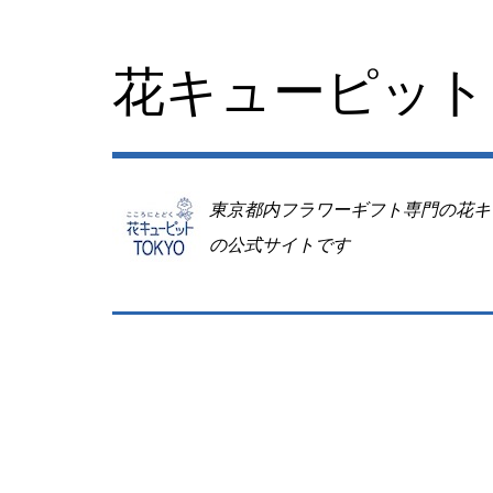
コ
ン
テ
花キューピット 
ン
ツ
へ
移
動
東京都内フラワーギフト専門の花キ
の公式サイトです