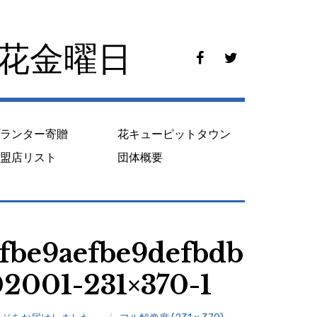
花花金曜日
f
t
a
w
c
i
e
t
b
t
o
e
プランター寄贈
花キューピットタウン
o
r
k
加盟店リスト
団体概要
fbe9aefbe9defbdb
2001-231×370-1