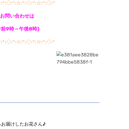
:*:◇:*:☆:*:◇:*:☆:*:◇:*
お問い合わせは
(午前9時～午後8時)
:*:◇:*:☆:*:◇:*:☆:*:◇:*
へお届けしたお花さん♪