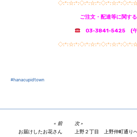
◇:*:☆:*:◇:*:☆:*:◇:*:☆:*:◇:*:☆
ご注文・配達等に関する
03-3841-5425 
◇:*:☆:*:◇:*:☆:*:◇:*:☆:*:◇:*:☆
hanacupidtown
前
次
お届けしたお花さん
上野２丁目 上野仲町通り