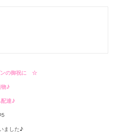
ンの御祝に ☆
物♪
配達♪
いました♪