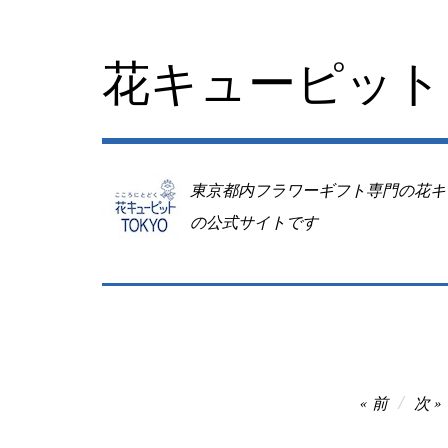
コ
ン
テ
花キューピット 
ン
ツ
へ
移
動
東京都内フラワーギフト専門の花キ
の公式サイトです
投
前
次
稿