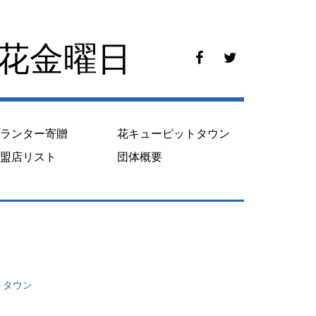
花花金曜日
f
t
a
w
c
i
e
t
b
t
o
e
プランター寄贈
花キューピットタウン
o
r
k
加盟店リスト
団体概要
トタウン