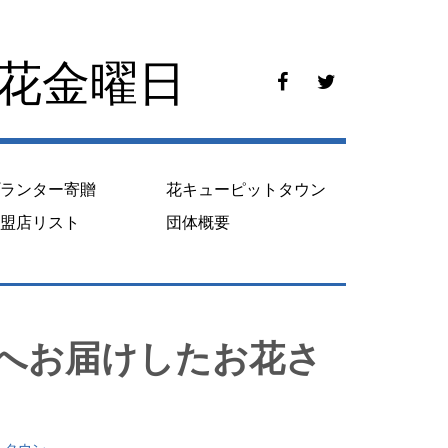
花花金曜日
f
t
a
w
c
i
e
t
b
t
o
e
プランター寄贈
花キューピットタウン
o
r
k
加盟店リスト
団体概要
へお届けしたお花さ