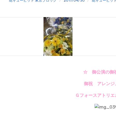
花キューピット 東京ブロック
2017/04/30
花キューピッ
☆ 御公演の御
御祝 アレンジ
Ｇフォースアトリエ