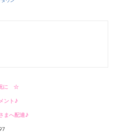
トタウン
祝に ☆
メント♪
さまへ配達♪