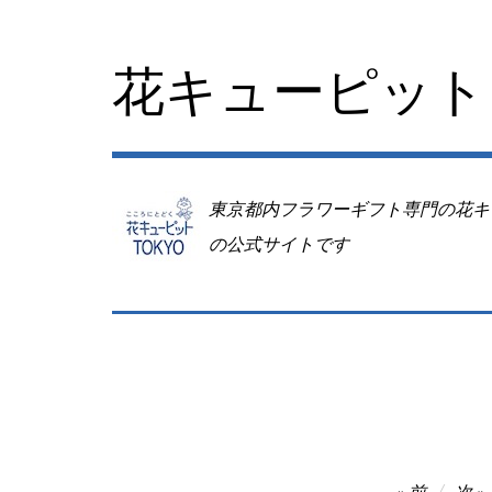
コ
ン
テ
花キューピット 
ン
ツ
へ
移
動
東京都内フラワーギフト専門の花キ
の公式サイトです
投