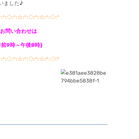
いました♪
:*:◇:*:☆:*:◇:*:☆:*:◇:*
お問い合わせは
(午前9時～午後8時)
:*:◇:*:☆:*:◇:*:☆:*:◇:*