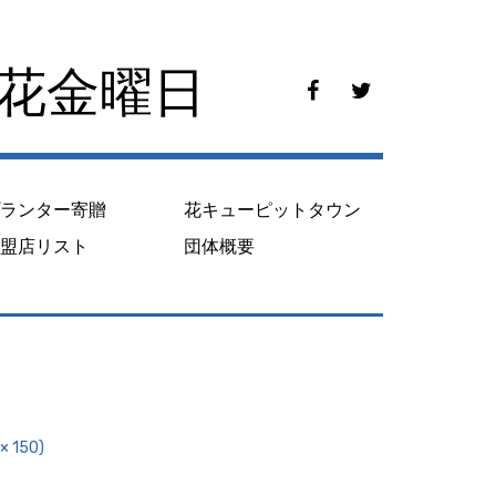
花花金曜日
f
t
a
w
c
i
e
t
b
t
o
e
プランター寄贈
花キューピットタウン
o
r
k
加盟店リスト
団体概要
 150)