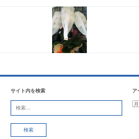
サイト内を検索
ア
検
ア
索:
ー
カ
イ
ブ