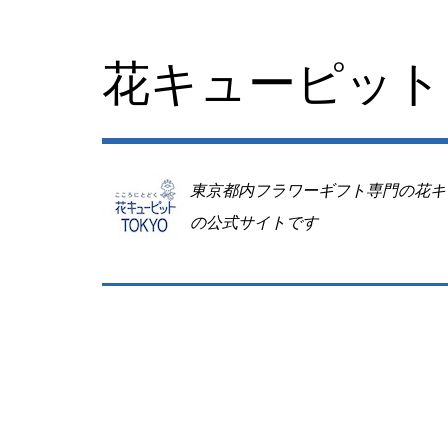
コ
ン
テ
花キューピット 
ン
ツ
へ
移
動
東京都内フラワーギフト専門の花キ
の公式サイトです
Image