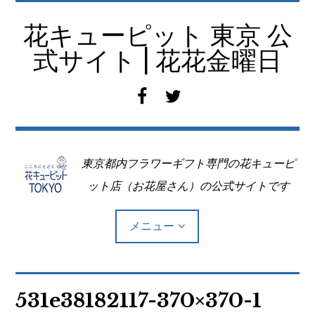
コ
ン
花キューピット 東京 公
テ
式サイト | 花花金曜日
ン
ツ
f
t
へ
a
w
移
c
i
動
e
t
東京都内フラワーギフト専門の花キューピ
b
t
o
e
ット店（お花屋さん）の公式サイトです
o
r
k
メニュー
Top
531e38182117-370×370-1