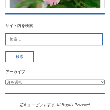
サイト内を検索
検
索:
アーカイブ
ア
ー
カ
イ
花キューピット東京 All Rights Reserved.
ブ