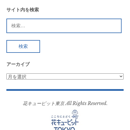
ナ
ビ
サイト内を検索
ゲ
検
ー
索:
シ
ョ
ン
アーカイブ
ア
ー
カ
イ
花キューピット東京 All Rights Reserved.
ブ