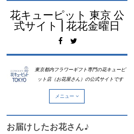
コ
ン
花キューピット 東京 公
テ
式サイト | 花花金曜日
ン
ツ
f
t
へ
a
w
移
c
i
動
e
t
東京都内フラワーギフト専門の花キューピ
b
t
o
e
ット店（お花屋さん）の公式サイトです
o
r
k
メニュー
Top
お届けしたお花さん♪