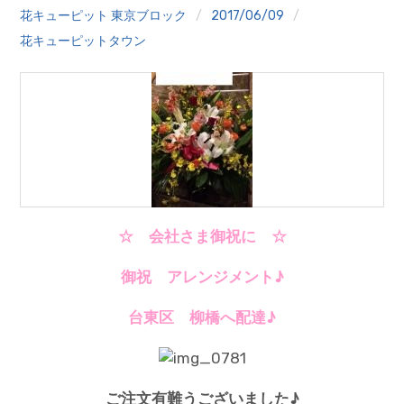
クイズ
花キューピット 東京ブロック
2017/06/09
花キューピットタウン
プランター寄贈
加盟店リスト
花キューピットタウン
団体概要
☆ 会社さま御祝に ☆
御祝 アレンジメント♪
台東区 柳橋へ配達♪
ご注文有難うございました♪