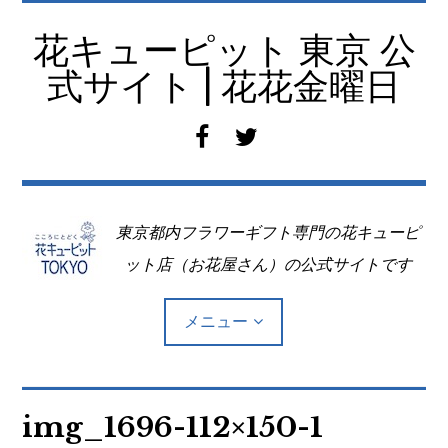
コ
ン
花キューピット 東京 公
テ
式サイト | 花花金曜日
ン
ツ
f
t
へ
a
w
移
c
i
動
e
t
東京都内フラワーギフト専門の花キューピ
b
t
o
e
ット店（お花屋さん）の公式サイトです
o
r
k
メニュー
Top
img_1696-112×150-1