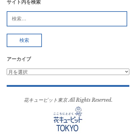
サイト内を検索
検
索:
アーカイブ
ア
ー
カ
イ
花キューピット東京 All Rights Reserved.
ブ