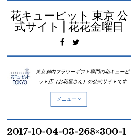
コ
ン
花キューピット 東京 公
テ
式サイト | 花花金曜日
ン
ツ
f
t
へ
a
w
移
c
i
動
e
t
東京都内フラワーギフト専門の花キューピ
b
t
o
e
ット店（お花屋さん）の公式サイトです
o
r
k
メニュー
Top
2017-10-04-03-268×300-1