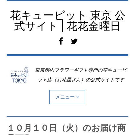
コ
ン
花キューピット 東京 公
テ
式サイト | 花花金曜日
ン
ツ
f
t
へ
a
w
移
c
i
動
e
t
東京都内フラワーギフト専門の花キューピ
b
t
o
e
ット店（お花屋さん）の公式サイトです
o
r
k
メニュー
Top
１０月１０日（火）のお届け商