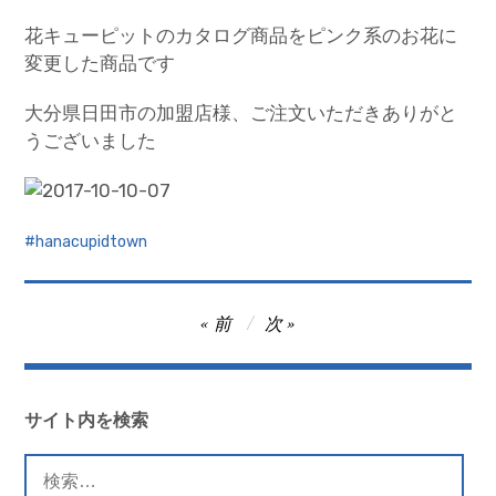
花キューピットのカタログ商品をピンク系のお花に
変更した商品です
大分県日田市の加盟店様、ご注文いただきありがと
うございました
hanacupidtown
投
前
次
稿
ナ
ビ
サイト内を検索
ゲ
検
索: