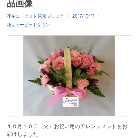
品画像
クイズ
花キューピット 東京ブロック
2017/10/11
プランター寄贈
花キューピットタウン
加盟店リスト
花キューピットタウン
団体概要
１０月１０日（火）お祝い用のアレンジメントをお
届けしました