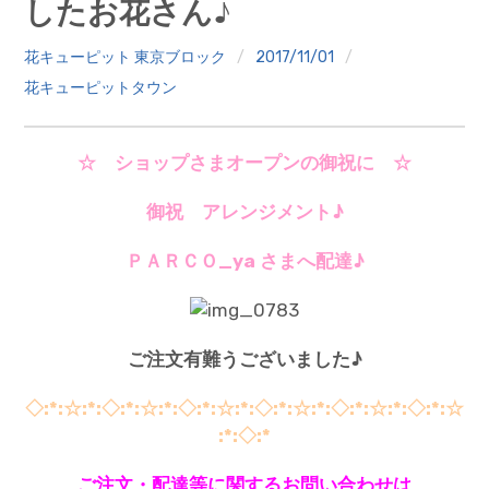
したお花さん♪
クイズ
花キューピット 東京ブロック
2017/11/01
プランター寄贈
花キューピットタウン
加盟店リスト
☆ ショップさまオープンの御祝に ☆
花キューピットタウン
御祝 アレンジメント♪
団体概要
ＰＡＲＣＯ_ya さまへ配達♪
ご注文有難うございました♪
◇:*:☆:*:◇:*:☆:*:◇:*:☆:*:◇:*:☆:*:◇:*:☆:*:◇:*:☆
:*:◇:*
ご注文・配達等に関するお問い合わせは