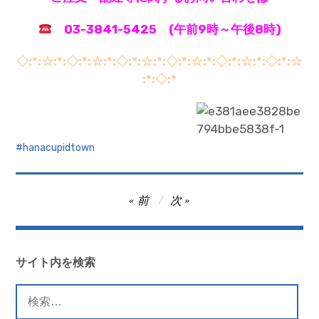
03-3841-5425 (午前9時～午後8時)
◇:*:☆:*:◇:*:☆:*:◇:*:☆:*:◇:*:☆:*:◇:*:☆:*:◇:*:☆
:*:◇:*
hanacupidtown
投
前
次
稿
ナ
ビ
サイト内を検索
ゲ
検
ー
索: