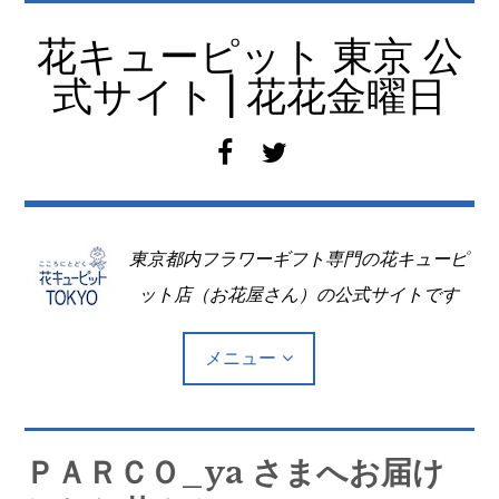
コ
ン
花キューピット 東京 公
テ
式サイト | 花花金曜日
ン
ツ
f
t
へ
a
w
移
c
i
動
e
t
東京都内フラワーギフト専門の花キューピ
b
t
o
e
ット店（お花屋さん）の公式サイトです
o
r
k
メニュー
Top
ＰＡＲＣＯ_ya さまへお届け