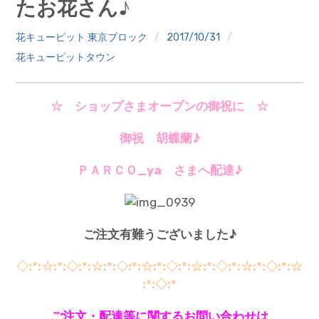
たお花さん♪
クイズ
花キューピット 東京ブロック
2017/10/31
プランター寄贈
花キューピットタウン
加盟店リスト
☆ ショップさまオープンの御祝に ☆
花キューピットタウン
御祝 胡蝶蘭♪
団体概要
ＰＡＲＣＯ_ya さまへ配達♪
ご注文有難うございました♪
◇:*:☆:*:◇:*:☆:*:◇:*:☆:*:◇:*:☆:*:◇:*:☆:*:◇:*:☆
:*:◇:*
ご注文・配達等に関するお問い合わせは