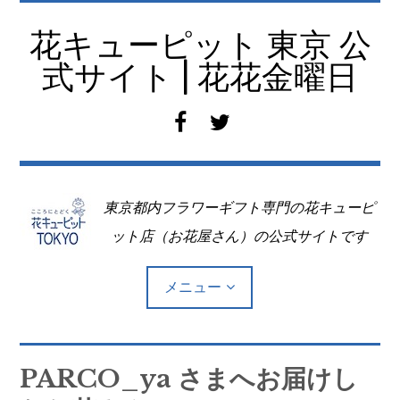
コ
ン
花キューピット 東京 公
テ
式サイト | 花花金曜日
ン
ツ
f
t
へ
a
w
移
c
i
動
e
t
東京都内フラワーギフト専門の花キューピ
b
t
o
e
ット店（お花屋さん）の公式サイトです
o
r
k
メニュー
Top
PARCO_ya さまへお届けし