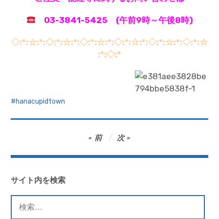
03-3841-5425 (午前9時～午後8時)
◇:*:☆:*:◇:*:☆:*:◇:*:☆:*:◇:*:☆:*:◇:*:☆:*:◇:*:☆
:*:◇:*
hanacupidtown
投
前
次
稿
ナ
ビ
サイト内を検索
ゲ
検
ー
索: