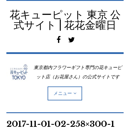
コ
ン
花キューピット 東京 公
テ
式サイト | 花花金曜日
ン
ツ
f
t
へ
a
w
移
c
i
動
e
t
東京都内フラワーギフト専門の花キューピ
b
t
o
e
ット店（お花屋さん）の公式サイトです
o
r
k
メニュー
Top
2017-11-01-02-258×300-1