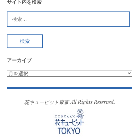
サイト内を検索
検
索:
アーカイブ
ア
ー
カ
イ
花キューピット東京 All Rights Reserved.
ブ