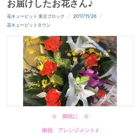
お届けしたお花さん♪
クイズ
花キューピット 東京ブロック
2017/11/26
プランター寄贈
花キューピットタウン
加盟店リスト
花キューピットタウン
団体概要
☆ 御祝に ☆
御祝 アレンジメント♪