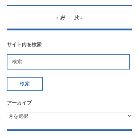
投
前
次
稿
ナ
ビ
サイト内を検索
ゲ
検
ー
索:
シ
ョ
ン
アーカイブ
ア
ー
カ