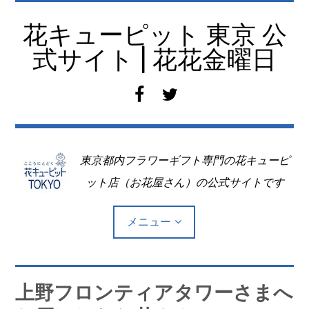
コ
ン
花キューピット 東京 公
テ
式サイト | 花花金曜日
ン
ツ
f
t
へ
a
w
移
c
i
動
e
t
東京都内フラワーギフト専門の花キューピ
b
t
o
e
ット店（お花屋さん）の公式サイトです
o
r
k
メニュー
Top
上野フロンティアタワーさまへ