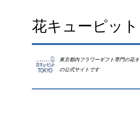
コ
ン
テ
花キューピット 
ン
ツ
へ
移
動
東京都内フラワーギフト専門の花キ
の公式サイトです
Image