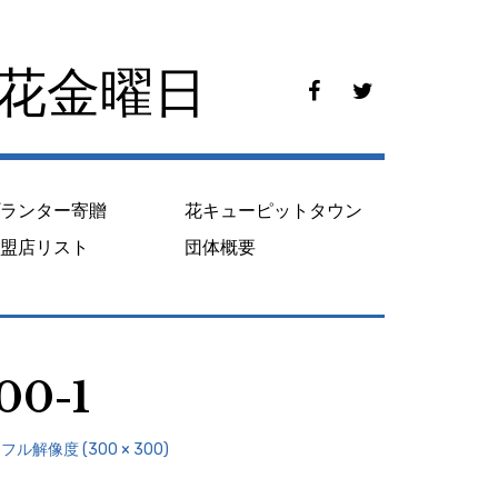
花花金曜日
f
t
a
w
c
i
e
t
b
t
o
e
プランター寄贈
花キューピットタウン
o
r
k
加盟店リスト
団体概要
00-1
フル解像度 (300 × 300)