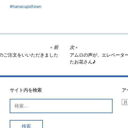
hanacupidtown
前
次
のご注文をいいただきました
アムロの声が、エレベータ
たお花さん♪
サイト内を検索
ア
検
ア
索:
ー
カ
イ