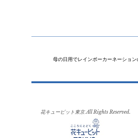
投
稿
母の日用でレインボーカーネーション
ナ
ビ
ゲ
ー
シ
花キューピット東京 All Rights Reserved.
ョ
ン