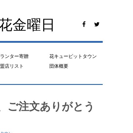
花花金曜日
f
t
a
w
c
i
e
t
b
t
o
e
プランター寄贈
花キューピットタウン
o
r
k
加盟店リスト
団体概要
、ご注文ありがとう