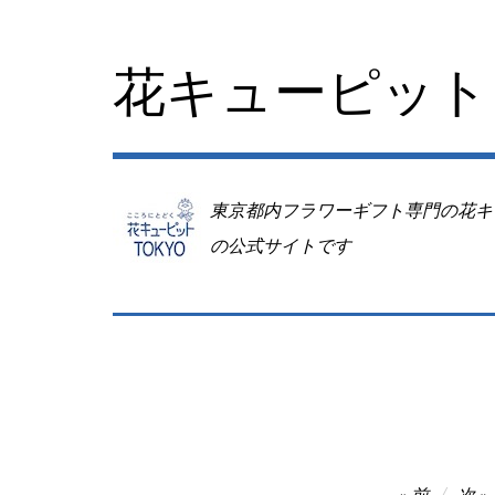
コ
ン
テ
花キューピット 
ン
ツ
へ
移
動
東京都内フラワーギフト専門の花キ
の公式サイトです
投