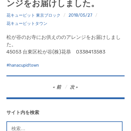
ンジをお届けしました。
クイズ
花キューピット 東京ブロック
2018/05/27
プランター寄贈
花キューピットタウン
加盟店リスト
松が谷のお寺にお供えののアレンジをお届けしまし
た。
花キューピットタウン
45053 台東区松が谷(株)花恭 0338413583
団体概要
hanacupidtown
投
前
次
稿
ナ
ビ
サイト内を検索
ゲ
検