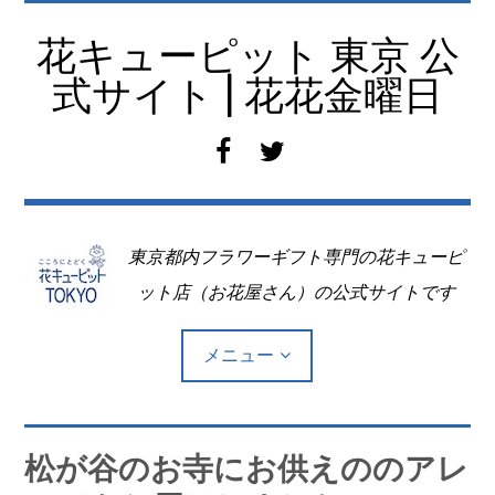
コ
ン
花キューピット 東京 公
テ
式サイト | 花花金曜日
ン
ツ
f
t
へ
a
w
移
c
i
動
e
t
東京都内フラワーギフト専門の花キューピ
b
t
o
e
ット店（お花屋さん）の公式サイトです
o
r
k
メニュー
Top
松が谷のお寺にお供えののアレ