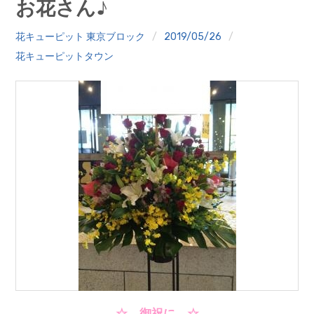
お花さん♪
クイズ
花キューピット 東京ブロック
2019/05/26
プランター寄贈
花キューピットタウン
加盟店リスト
花キューピットタウン
団体概要
☆ 御祝に ☆