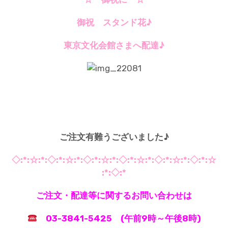
御祝 スタンド花♪
東京文化会館さまへ配達♪
*
*
ご注文有難うございました♪
◇:*:☆:*:◇:*:☆:*:◇:*:☆:*:◇:*:☆:*:◇:*:☆:*:◇:*:☆
:*:◇:*
ご注文・配達等に関するお問い合わせは
03-3841-5425 (午前9時～午後8時)