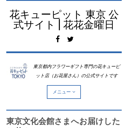
コ
ン
花キューピット 東京 公
テ
式サイト | 花花金曜日
ン
ツ
f
t
へ
a
w
移
c
i
動
e
t
東京都内フラワーギフト専門の花キューピ
b
t
o
e
ット店（お花屋さん）の公式サイトです
o
r
k
メニュー
Top
東京文化会館さまへお届けした