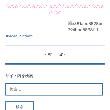
◇:*:☆:*:◇:*:☆:*:◇:*:☆:*:◇:*:☆:*:◇:*:☆:*:◇:*:☆
:*:◇:*
hanacupidtown
投
前
次
稿
ナ
ビ
サイト内を検索
ゲ
検
ー
索:
シ
ョ