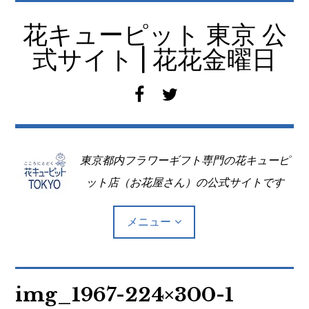
コ
ン
花キューピット 東京 公
テ
式サイト | 花花金曜日
ン
ツ
f
t
へ
a
w
移
c
i
動
e
t
東京都内フラワーギフト専門の花キューピ
b
t
o
e
ット店（お花屋さん）の公式サイトです
o
r
k
メニュー
Top
img_1967-224×300-1