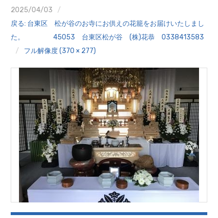
クイズ
2025/04/03
戻る: 台東区 松が谷のお寺にお供えの花籠をお届けいたしまし
プランター寄贈
た。 45053 台東区松が谷 (株)花恭 0338413583
フル解像度 (370 × 277)
加盟店リスト
花キューピットタウン
団体概要