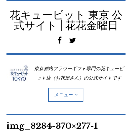
コ
ン
花キューピット 東京 公
テ
式サイト | 花花金曜日
ン
ツ
f
t
へ
a
w
移
c
i
動
e
t
東京都内フラワーギフト専門の花キューピ
b
t
o
e
ット店（お花屋さん）の公式サイトです
o
r
k
メニュー
Top
img_8284-370×277-1