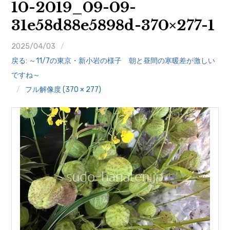
10-2019_09-09-
クイズ
31e58d88e5898d-370×277-1
プランター寄贈
2025/04/03
加盟店リスト
戻る: ～11/7の東京・新小岩の様子 朝と昼間の寒暖差が激しい
ですね～
花キューピットタウン
フル解像度 (370 × 277)
団体概要