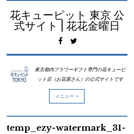
コ
ン
花キューピット 東京 公
テ
式サイト | 花花金曜日
ン
ツ
f
t
へ
a
w
移
c
i
動
e
t
東京都内フラワーギフト専門の花キューピ
b
t
o
e
ット店（お花屋さん）の公式サイトです
o
r
k
メニュー
Top
temp_ezy-watermark_31-