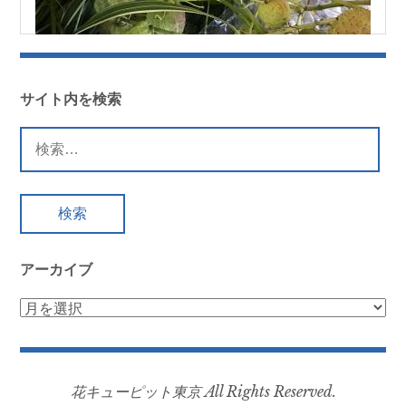
サイト内を検索
検
索:
アーカイブ
ア
ー
カ
イ
花キューピット東京 All Rights Reserved.
ブ