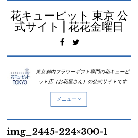
コ
ン
花キューピット 東京 公
テ
式サイト | 花花金曜日
ン
ツ
f
t
へ
a
w
移
c
i
動
e
t
東京都内フラワーギフト専門の花キューピ
b
t
o
e
ット店（お花屋さん）の公式サイトです
o
r
k
メニュー
Top
img_2445-224×300-1