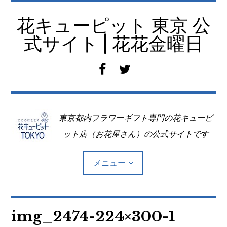
コ
ン
花キューピット 東京 公
テ
式サイト | 花花金曜日
ン
ツ
f
t
へ
a
w
移
c
i
動
e
t
東京都内フラワーギフト専門の花キューピ
b
t
o
e
ット店（お花屋さん）の公式サイトです
o
r
k
メニュー
Top
img_2474-224×300-1