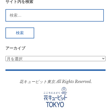
サイト内を検索
検
索:
アーカイブ
ア
ー
カ
イ
花キューピット東京 All Rights Reserved.
ブ