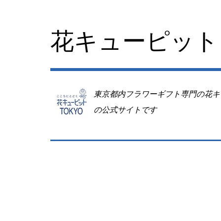
コ
ン
テ
花キューピット 
ン
ツ
へ
移
動
東京都内フラワーギフト専門の花キ
の公式サイトです
Image