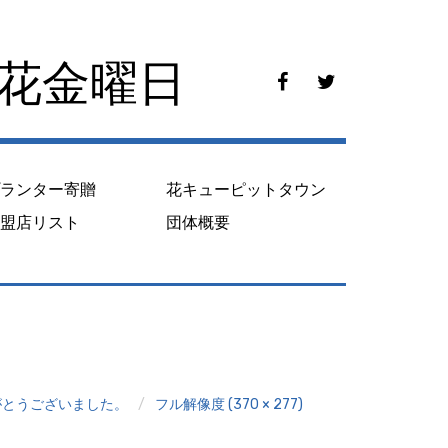
花花金曜日
f
t
a
w
c
i
e
t
b
t
o
e
プランター寄贈
花キューピットタウン
o
r
k
加盟店リスト
団体概要
がとうございました。
フル解像度 (370 × 277)